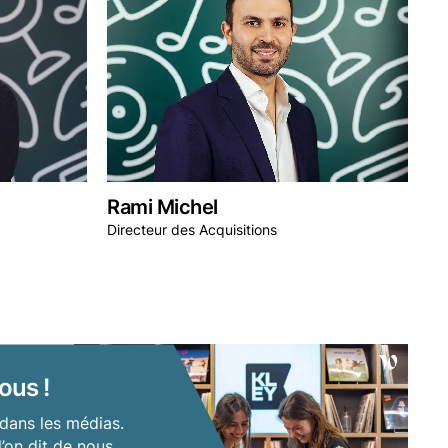
Rami Michel
Directeur des Acquisitions
ous !
dans les médias.
’on dit de nous.