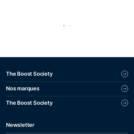
The Boost Society
Presse
Nos marques
Recrutement
Partenaires
The Boost Society
KLEY
Hife
Campus
38 rue Jacques Ibert
92300 Levallois-Perret
Newsletter
Téléphone : +33 1 85 08 60 30